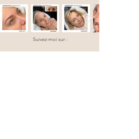
Suivez-moi sur :
CLINIQUE DERMOPIGMA
( Situé dans le même
édifice de Barbibelle
Spa )
830 chemin Vanier,
Gatineau.