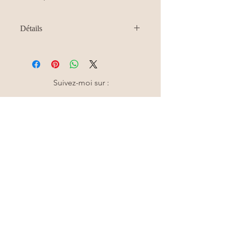
Détails
Ce service inclut une première
retouche gratuite (si fait dans les 4-
6 semaines suivant le premier
rendez-vous).
Suivez-moi sur :
CLINIQUE DERMOPIGMA
( Situé dans le même
édifice de Barbibelle
Spa )
830 chemin Vanier,